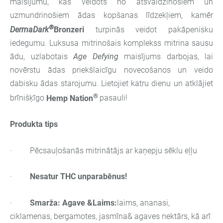
maisījumu, kas veidots no atsvaidzinošiem un
uzmundrinošiem ādas kopšanas līdzekļiem, kamēr
®
DermaDark
Bronzeri
turpinās veidot pakāpenisku
iedegumu. Luksusa mitrinošais komplekss mitrina sausu
ādu, uzlabotais
Age Defying
maisījums darbojas, lai
novērstu ādas priekšlaicīgu novecošanos un veido
dabisku ādas starojumu. Lietojiet katru dienu un atklājiet
®
brīnišķīgo
Hemp Nation
pasauli!
Produkta tips
· Pēcsauļošanās mitrinātājs ar kaņepju sēklu eļļu
·
Nesatur THC unparabēnus!
·
Smarža: Agave &Laims:
laims, ananasi,
ciklamenas, bergamotes, jasmīna& agaves nektārs, kā arī