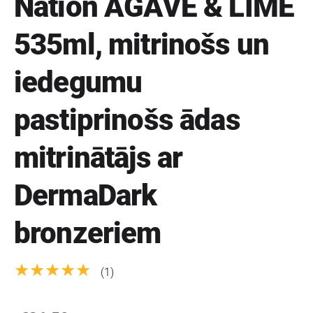
Nation AGAVE & LIME
535ml, mitrinošs un
iedegumu
pastiprinošs ādas
mitrinātājs ar
DermaDark
bronzeriem
★★★★★
(1)