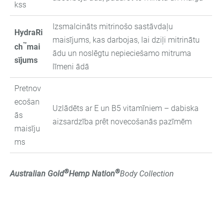
kss
Izsmalcināts mitrinošo sastāvdaļu
HydraRi
maisījums, kas darbojas, lai dziļi mitrinātu
™
ch
mai
ādu un noslēgtu nepieciešamo mitruma
sījums
līmeni ādā
Pretnov
ecošan
Uzlādēts ar E un B5 vitamīniem – dabiska
ās
aizsardzība prêt novecošanās pazīmēm
maisīju
ms
®
®
Australian Gold
Hemp Nation
Body Collection