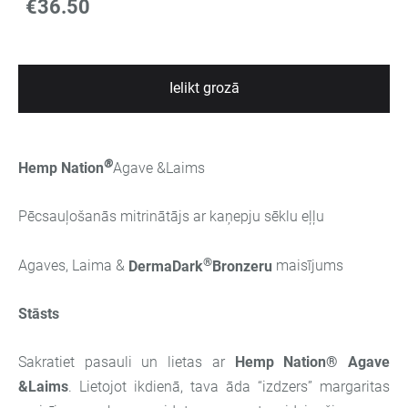
€36.50
Ielikt grozā
®
Hemp Nation
Agave &Laims
Pēcsauļošanās mitrinātājs ar kaņepju sēklu eļļu
®
Agaves, Laima &
DermaDark
Bronzeru
maisījums
Stāsts
Sakratiet pasauli un lietas ar
Hemp Nation® Agave
&Laims
. Lietojot ikdienā, tava āda “izdzers” margaritas