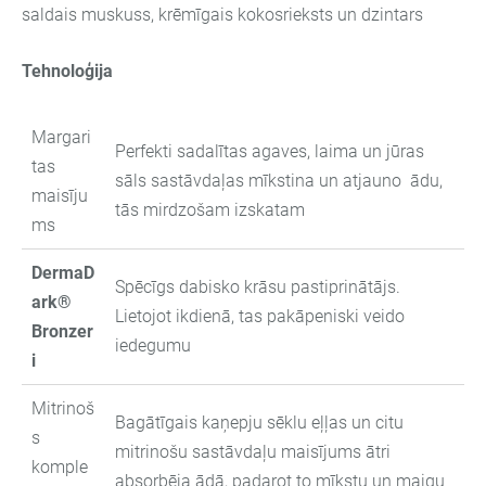
saldais muskuss, krēmīgais kokosrieksts un dzintars
Tehnoloģija
Margari
Perfekti sadalītas agaves, laima un jūras
tas
sāls sastāvdaļas mīkstina un atjauno ādu,
maisīju
tās mirdzošam izskatam
ms
DermaD
Spēcīgs dabisko krāsu pastiprinātājs.
ark®
Lietojot ikdienā, tas pakāpeniski veido
Bronzer
iedegumu
i
Mitrinoš
Bagātīgais kaņepju sēklu eļļas un citu
s
mitrinošu sastāvdaļu maisījums ātri
komple
absorbēja ādā, padarot to mīkstu un maigu