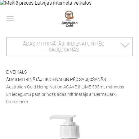
ĀDAS MITRINĀTĀJI IKDIENAI UN PĒC
SAUĻOŠANĀS
E-VEIKALS
ĀDAS MITRINĀTĀJI IKDIENAI UN PĒC SAUĻOŠANĀS
Australian Gold Hemp Nation AGAVE & LIME 535ml, mitrinošs
un iedegumu pastiprinošs ādas mitrinātājs ar DermaDark
bronzeriem