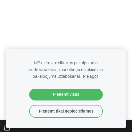
Mēs lietojam sīkfailus pakalpojuma
SADARBĪBĀ AR
nodrošināšanai, mārketinga nolūkiem un
pakalpojuma uzlabošanai.
Pielāgot
Pieņemt visus
Pieņemt tikai nepieciešamos