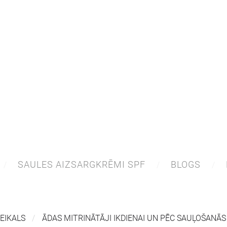
SAULES AIZSARGKRĒMI SPF
BLOGS
VEIKALS
ĀDAS MITRINĀTĀJI IKDIENAI UN PĒC SAUĻOŠANĀS