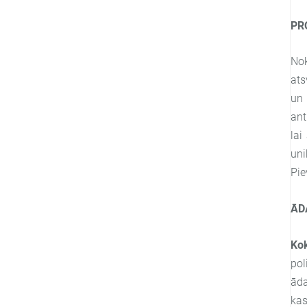
PR
Nok
ats
un 
ant
lai
uni
Pie
ĀD
Kok
pol
āda
kas