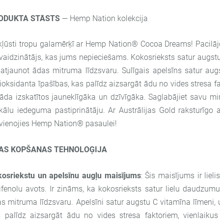
ODUKTA STĀSTS
— Hemp Nation kolekcija
ļūsti tropu galamērķī ar Hemp Nation® Cocoa Dreams! Pacilājoš
vaidzinātājs, kas jums nepieciešams. Kokosrieksts satur augstu 
atjaunot ādas mitruma līdzsvaru. Sulīgais apelsīns satur aug
ioksidanta īpašības, kas palīdz aizsargāt ādu no vides stresa fa
 āda izskatītos jauneklīgāka un dzīvīgāka. Saglabājiet savu
kālu iedeguma pastiprinātāju. Ar Austrālijas Gold raksturīgo
vienojies Hemp Nation® pasaulei!
AS KOPŠANAS TEHNOLOĢIJA
osriekstu un apelsīnu augļu maisījums
: Šis maisījums ir liel
ifenolu avots. Ir zināms, ka kokosrieksts satur lielu daudzumu 
s mitruma līdzsvaru. Apelsīni satur augstu C vitamīna līmeni, 
 palīdz aizsargāt ādu no vides stresa faktoriem, vienlaikus 