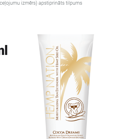
ļojumu izmērs) apstiprināts tilpums
ml