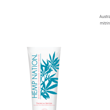
Austr
mitri