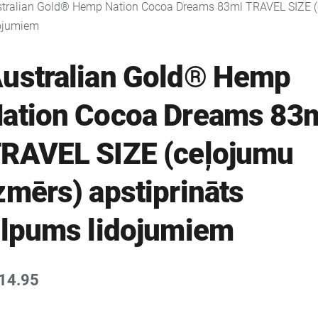
tralian Gold® Hemp Nation Cocoa Dreams 83ml TRAVEL SIZE (ce
ojumiem
ustralian Gold® Hemp
ation Cocoa Dreams 83
RAVEL SIZE (ceļojumu
zmērs) apstiprināts
ilpums lidojumiem
14.95