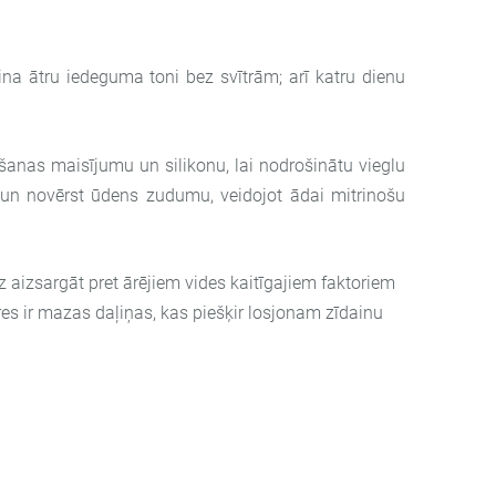
na ātru iedeguma toni bez svītrām; arī katru dienu
nāšanas maisījumu un silikonu, lai nodrošinātu vieglu
 un novērst ūdens zudumu, veidojot ādai mitrinošu
z aizsargāt pret ārējiem vides kaitīgajiem faktoriem
es ir mazas daļiņas, kas piešķir losjonam zīdainu