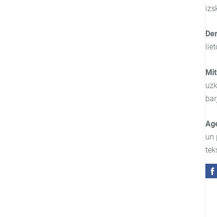
izs
De
lie
Mi
uzk
bar
Age
un 
tek