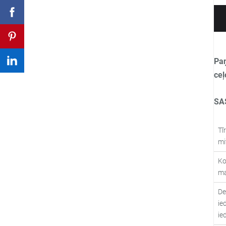
Paņ
ceļ
SA
Tī
mi
Ko
ma
De
ie
ie