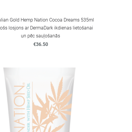
alian Gold Hemp Nation Cocoa Dreams 535ml
nošs losjons ar DermaDark ikdienas lietošanai
un pēc sauļošanās
€36.50