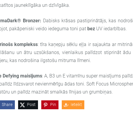
katītos jauneklīgāka un dzīvīgāka.
rmaDark® Bronzer:
Dabisks krāsas pastiprinātājs, kas nodroši
tojot, pakāpeniski veido iedeguma toni pat
bez
UV iedarbības.
trinošs komplekss
: tīra kaņepju sēklu eļļa ir sajaukta ar mitri
lāšanu un ātru uzsūkšanos, vienlaikus palīdzot stiprināt ādu
jeru, kas nodrošina ilgstošu mitruma līmeni.
 Defying maisījums
: A, B3 un E vitamīnu super maisījums palīd
palīdz līdzsvarot nevienmērīgu ādas toni. Soft Focus Microspher
stūru un palīdz mazināt smalkās līnijas un grumbiņas.
Share
Post
Pin
Ieteikt