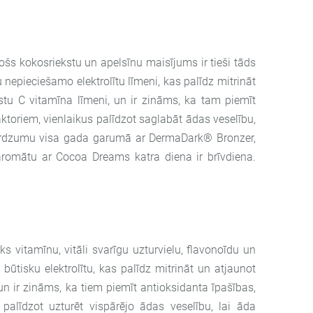
s kokosriekstu un apelsīnu maisījums ir tieši tāds
nepieciešamo elektrolītu līmeni, kas palīdz mitrināt
stu C vitamīna līmeni, un ir zināms, ka tam piemīt
ktoriem, vienlaikus palīdzot saglabāt ādas veselību,
 mirdzumu visa gada garumā ar DermaDark® Bronzer,
 aromātu ar Cocoa Dreams katra diena ir brīvdiena.
isks vitamīnu, vitāli svarīgu uzturvielu, flavonoīdu un
būtisku elektrolītu, kas palīdz mitrināt un atjaunot
un ir zināms, ka tiem piemīt antioksidanta īpašības,
palīdzot uzturēt vispārējo ādas veselību, lai āda