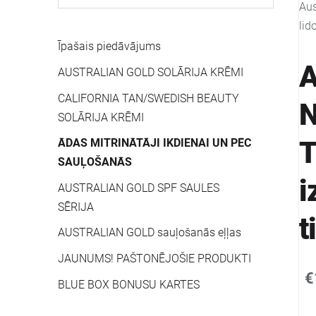
Aus
lid
Īpašais piedāvājums
A
AUSTRALIAN GOLD SOLĀRIJA KRĒMI
CALIFORNIA TAN/SWEDISH BEAUTY
N
SOLĀRIJA KRĒMI
T
ĀDAS MITRINĀTĀJI IKDIENAI UN PĒC
SAUĻOŠANĀS
i
AUSTRALIAN GOLD SPF SAULES
SĒRIJA
t
AUSTRALIAN GOLD sauļošanās eļļas
JAUNUMS! PAŠTONĒJOŠIE PRODUKTI
€
BLUE BOX BONUSU KARTES