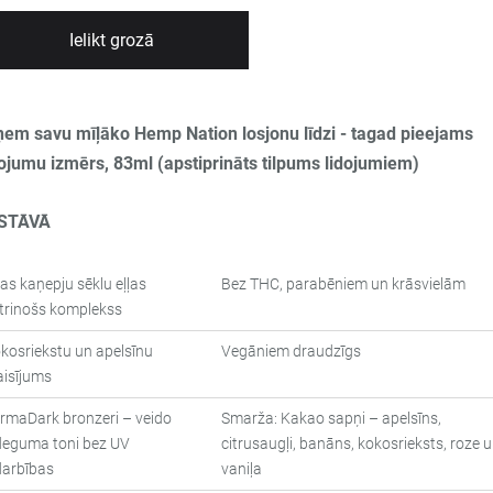
Ielikt grozā
em savu mīļāko Hemp Nation losjonu līdzi - tagad pieejams
ojumu izmērs, 83ml (apstiprināts tilpums lidojumiem)
STĀVĀ
ras kaņepju sēklu eļļas
Bez THC, parabēniem un krāsvielām
trinošs komplekss
kosriekstu un apelsīnu
Vegāniem draudzīgs
isījums
rmaDark bronzeri – veido
Smarža: Kakao sapņi – apelsīns,
deguma toni bez UV
citrusaugļi, banāns, kokosrieksts, roze 
darbības
vaniļa