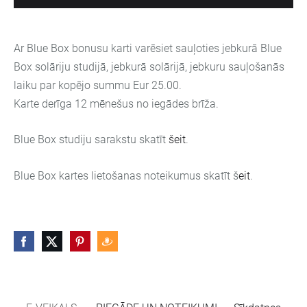
Ar Blue Box bonusu karti varēsiet sauļoties jebkurā Blue
Box solāriju studijā, jebkurā solārijā, jebkuru sauļošanās
laiku par kopējo summu Eur 25.00.
Karte derīga 12 mēnešus no iegādes brīža.
Blue Box studiju sarakstu skatīt
šeit
.
Blue Box kartes lietošanas noteikumus skatīt š
eit
.